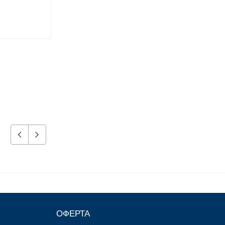
510 р.
670 р.
ОФЕРТА