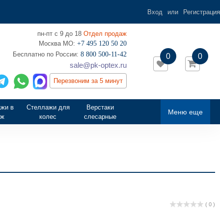
Вход
или
Регистрация
пн-пт с 9 до 18
Отдел продаж
Москва МО:
+7 495 120 50 20
‎Бесплатно по России:
8 800 500-11-42
0
0
sale@pk-optex.ru
Перезвоним за 5 минут
жи в
Стеллажи для
Верстаки
Меню еще
аж
колес
слесарные
( 0 )