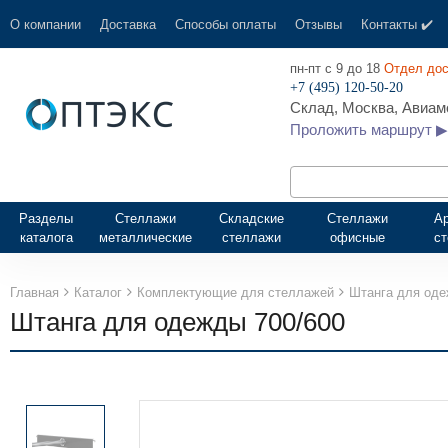
О компании
Доставка
Способы оплаты
Отзывы
Контакты ✔️
пн-пт с 9 до 18
Отдел дос
+7 (495) 120-50-20
Склад, Москва, Авиамо
Проложить маршрут ▶
Разделы
Стеллажи
Складские
Стеллажи
А
каталога
металлические
стеллажи
офисные
с
Главная
Каталог
Комплектующие для стеллажей
Штанга для од
Штанга для одежды 700/600