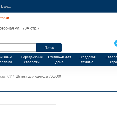
Еще...
тавки
торная ул., 73А стр.7
рхивные
Передвижные
Стеллажи для
Складская
Стелла
теллажи
стеллажи
дома
техника
гар
ежды СУ
Штанга для одежды 700/600