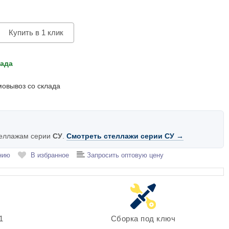
Купить в 1 клик
лада
мовывоз со склада
теллажам серии
СУ
.
Смотреть стеллажи серии СУ →
нию
В избранное
Запросить оптовую цену
1
Сборка под ключ