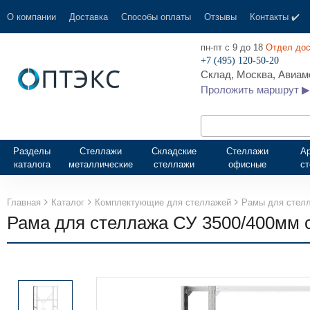
О компании
Доставка
Способы оплаты
Отзывы
Контакты ✔️
пн-пт с 9 до 18
Отдел дос
+7 (495) 120-50-20
Склад, Москва, Авиамо
Проложить маршрут ▶
Разделы
Стеллажи
Складские
Стеллажи
А
каталога
металлические
стеллажи
офисные
с
Главная
Каталог
Комплектующие для стеллажей
Рамы для стел
Рама для стеллажа СУ 3500/400мм 