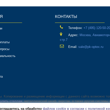
Я
КОНТАКТЫ
Телефон:
‎+7 (495) 120-50-2
ии
Адрес:
Москва, Авиамоторн
стр.7
оплаты
Email:
sale@pk-optex.ru
опросы
иальность
та
ны. Копирование и размещение информации с данного сайта возможно то
купить стеллаж
, металлический шкаф, верстак, а также другие системы 
оглашаетесь на обработку
файлов cookie в согласии с политикой 