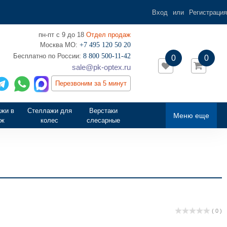
Вход
или
Регистрация
пн-пт с 9 до 18
Отдел продаж
Москва МО:
+7 495 120 50 20
‎Бесплатно по России:
8 800 500-11-42
0
0
sale@pk-optex.ru
Перезвоним за 5 минут
жи в
Стеллажи для
Верстаки
Меню еще
аж
колес
слесарные
( 0 )