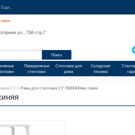
Еще...
тавки
торная ул., 73А стр.7
рхивные
Передвижные
Стеллажи для
Складская
Стелла
теллажи
стеллажи
дома
техника
гар
лажей СУ
Рама для стеллажа СУ 3500/400мм синяя
синяя