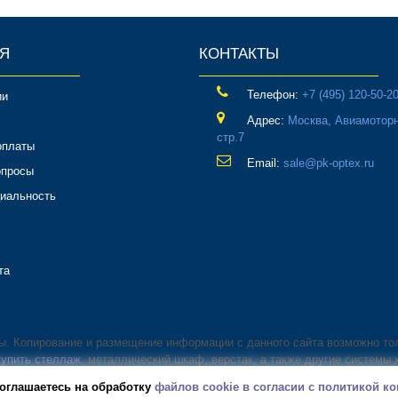
Я
КОНТАКТЫ
Телефон:
‎+7 (495) 120-50-2
ии
Адрес:
Москва, Авиамоторн
стр.7
оплаты
Email:
sale@pk-optex.ru
опросы
иальность
та
ны. Копирование и размещение информации с данного сайта возможно то
купить стеллаж
, металлический шкаф, верстак, а также другие системы 
оглашаетесь на обработку
файлов cookie в согласии с политикой 