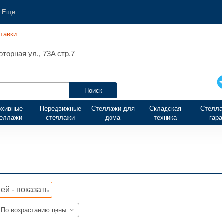
Еще...
тавки
торная ул., 73А стр.7
рхивные
Передвижные
Стеллажи для
Складская
Стелла
теллажи
стеллажи
дома
техника
гар
ей - показать
По возрастанию цены