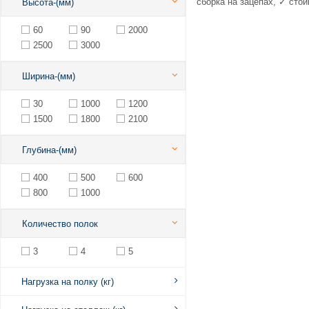
сборка на зацепах, ✓ сто
Высота-(мм)
60
90
2000
2500
3000
Ширина-(мм)
30
1000
1200
1500
1800
2100
Глубина-(мм)
400
500
600
800
1000
Количество полок
3
4
5
Нагрузка на полку (кг)