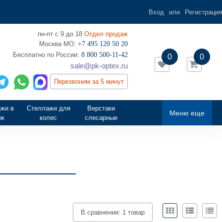
Вход
или
Регистрация
пн-пт с 9 до 18
Отдел продаж
Москва МО:
+7 495 120 50 20
‎Бесплатно по России:
8 800 500-11-42
0
0
sale@pk-optex.ru
Перезвоним за 5 минут
жи в
Стеллажи для
Верстаки
Меню еще
аж
колес
слесарные
В сравнении:
1 товар