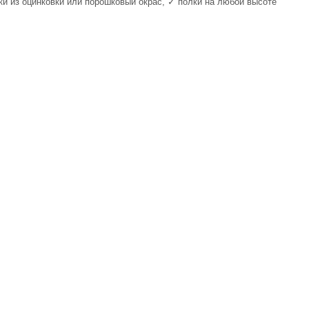
йки из оцинковки или порошковый окрас, ✓ полки на любой высоте