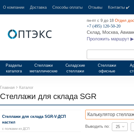
О компании
Доставка
Способы оплаты
Отзывы
Контакты ✔️
пн-пт с 9 до 18
Отдел дос
+7 (495) 120-50-20
Склад, Москва, Авиамо
Проложить маршрут ▶
Разделы
Стеллажи
Складские
Стеллажи
А
каталога
металлические
стеллажи
офисные
с
Главная
Каталог
Стеллажи для склада SGR
Калькулятор стеллаж
Стеллажи для склада SGR-V-ДСП
настил
Выводить по:
25
с полками из ДСП