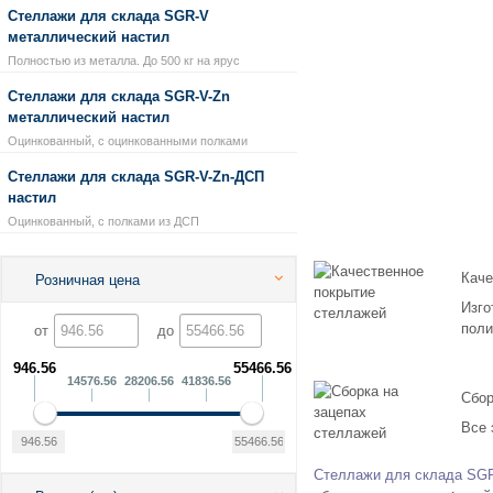
Стеллажи для склада SGR-V
металлический настил
Полностью из металла. До 500 кг на ярус
Стеллажи для склада SGR-V-Zn
металлический настил
Оцинкованный, с оцинкованными полками
Стеллажи для склада SGR-V-Zn-ДСП
настил
Оцинкованный, с полками из ДСП
Каче
Розничная цена
Изго
поли
от
до
946.56
55466.56
14576.56
28206.56
41836.56
Сбор
Все 
Стеллажи для склада SG