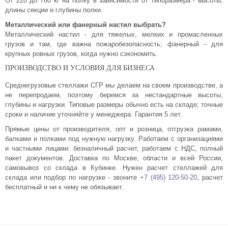
От 220 до 780 кг на полку в зависимости от типоразмера - высоты,
длины секции и глубины полки.
Металлический или фанерный настил выбрать?
Металлический настил - для тяжелых, мелких и промасленных
грузов и там, где важна пожаробезопасность; фанерный - для
крупных ровных грузов, когда нужно сэкономить.
ПРОИЗВОДСТВО И УСЛОВИЯ ДЛЯ БИЗНЕСА
Среднегрузовые стеллажи СГР мы делаем на своем производстве, а
не перепродаем, поэтому беремся за нестандартные высоты,
глубины и нагрузки. Типовые размеры обычно есть на складе; точные
сроки и наличие уточняйте у менеджера. Гарантия 5 лет.
Прямые цены от производителя, опт и розница, отгрузка рамами,
балками и полками под нужную нагрузку. Работаем с организациями
и частными лицами: безналичный расчет, работаем с НДС, полный
пакет документов. Доставка по Москве, области и всей России,
самовывоз со склада в Кубинке. Нужен расчет стеллажей для
склада или подбор по нагрузке - звоните
+7 (495) 120-50-20
, расчет
бесплатный и ни к чему не обязывает.