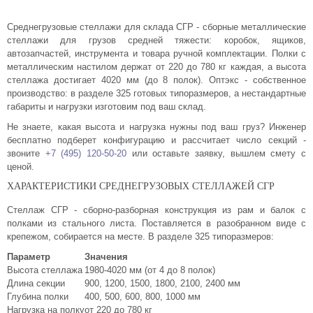
Комплектующие для шкафов
Среднегрузовые стеллажи для склада СГР - сборные металлические
стеллажи для грузов средней тяжести: коробок, ящиков,
автозапчастей, инструмента и товара ручной комплектации. Полки с
металлическим настилом держат от 220 до 780 кг каждая, а высота
стеллажа достигает 4020 мм (до 8 полок). Оптэкс - собственное
производство: в разделе 325 готовых типоразмеров, а нестандартные
габариты и нагрузки изготовим под ваш склад.
Не знаете, какая высота и нагрузка нужны под ваш груз? Инженер
бесплатно подберет конфигурацию и рассчитает число секций -
звоните
+7 (495) 120-50-20
или оставьте заявку, вышлем смету с
ценой.
ХАРАКТЕРИСТИКИ СРЕДНЕГРУЗОВЫХ СТЕЛЛАЖЕЙ СГР
Стеллаж СГР - сборно-разборная конструкция из рам и балок с
полками из стального листа. Поставляется в разобранном виде с
крепежом, собирается на месте. В разделе 325 типоразмеров:
Параметр
Значения
Высота стеллажа
1980-4020 мм (от 4 до 8 полок)
Длина секции
900, 1200, 1500, 1800, 2100, 2400 мм
Глубина полки
400, 500, 600, 800, 1000 мм
Нагрузка на полку
от 220 до 780 кг