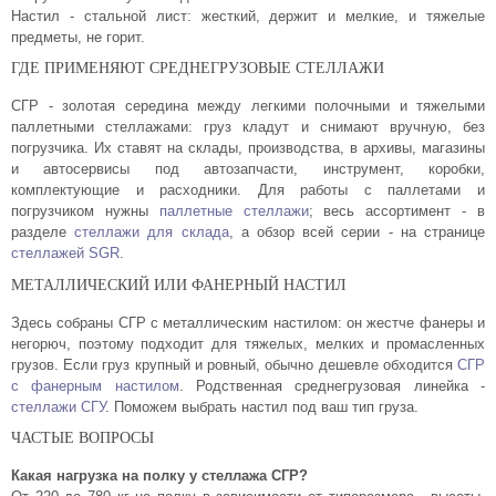
Настил - стальной лист: жесткий, держит и мелкие, и тяжелые
предметы, не горит.
ГДЕ ПРИМЕНЯЮТ СРЕДНЕГРУЗОВЫЕ СТЕЛЛАЖИ
СГР - золотая середина между легкими полочными и тяжелыми
паллетными стеллажами: груз кладут и снимают вручную, без
погрузчика. Их ставят на склады, производства, в архивы, магазины
и автосервисы под автозапчасти, инструмент, коробки,
комплектующие и расходники. Для работы с паллетами и
погрузчиком нужны
паллетные стеллажи
; весь ассортимент - в
разделе
стеллажи для склада
, а обзор всей серии - на странице
стеллажей SGR
.
МЕТАЛЛИЧЕСКИЙ ИЛИ ФАНЕРНЫЙ НАСТИЛ
Здесь собраны СГР с металлическим настилом: он жестче фанеры и
негорюч, поэтому подходит для тяжелых, мелких и промасленных
грузов. Если груз крупный и ровный, обычно дешевле обходится
СГР
с фанерным настилом
. Родственная среднегрузовая линейка -
стеллажи СГУ
. Поможем выбрать настил под ваш тип груза.
ЧАСТЫЕ ВОПРОСЫ
Какая нагрузка на полку у стеллажа СГР?