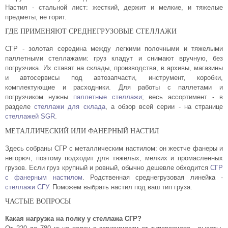
Настил - стальной лист: жесткий, держит и мелкие, и тяжелые
предметы, не горит.
ГДЕ ПРИМЕНЯЮТ СРЕДНЕГРУЗОВЫЕ СТЕЛЛАЖИ
СГР - золотая середина между легкими полочными и тяжелыми
паллетными стеллажами: груз кладут и снимают вручную, без
погрузчика. Их ставят на склады, производства, в архивы, магазины
и автосервисы под автозапчасти, инструмент, коробки,
комплектующие и расходники. Для работы с паллетами и
погрузчиком нужны
паллетные стеллажи
; весь ассортимент - в
разделе
стеллажи для склада
, а обзор всей серии - на странице
стеллажей SGR
.
МЕТАЛЛИЧЕСКИЙ ИЛИ ФАНЕРНЫЙ НАСТИЛ
Здесь собраны СГР с металлическим настилом: он жестче фанеры и
негорюч, поэтому подходит для тяжелых, мелких и промасленных
грузов. Если груз крупный и ровный, обычно дешевле обходится
СГР
с фанерным настилом
. Родственная среднегрузовая линейка -
стеллажи СГУ
. Поможем выбрать настил под ваш тип груза.
ЧАСТЫЕ ВОПРОСЫ
Какая нагрузка на полку у стеллажа СГР?