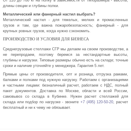
От 220 до 780 кг на полку в зависимости от типоразмера - высоты,
длины секции и глубины полки.
Металлический или фанерный настил выбрать?
Металлический настил - для тяжелых, мелких и промасленных
грузов и там, где важна пожаробезопасность; фанерный - для
крупных ровных грузов, когда нужно сэкономить.
ПРОИЗВОДСТВО И УСЛОВИЯ ДЛЯ БИЗНЕСА
Среднегрузовые стеллажи СГР мы делаем на своем производстве, а
не перепродаем, поэтому беремся за нестандартные высоты,
глубины и нагрузки. Типовые размеры обычно есть на складе; точные
сроки и наличие уточняйте у менеджера. Гарантия 5 лет.
Прямые цены от производителя, опт и розница, отгрузка рамами,
балками и полками под нужную нагрузку. Работаем с организациями
и частными лицами: безналичный расчет, работаем с НДС, полный
пакет документов. Доставка по Москве, области и всей России,
самовывоз со склада в Кубинке. Нужен расчет стеллажей для
склада или подбор по нагрузке - звоните
+7 (495) 120-50-20
, расчет
бесплатный и ни к чему не обязывает.