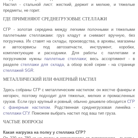
Настил - стальной лист: жесткий, держит и мелкие, и тяжелые
предметы, не горит.
ГДЕ ПРИМЕНЯЮТ СРЕДНЕГРУЗОВЫЕ СТЕЛЛАЖИ
СГР - золотая середина между легкими полочными и тяжелыми
паллетными стеллажами: груз кладут и снимают вручную, без
погрузчика. Их ставят на склады, производства, в архивы, магазины
и автосервисы под автозапчасти, инструмент, коробки,
комплектующие и расходники. Для работы с паллетами и
погрузчиком нужны
паллетные стеллажи
; весь ассортимент - в
разделе
стеллажи для склада
, а обзор всей серии - на странице
стеллажей SGR
.
МЕТАЛЛИЧЕСКИЙ ИЛИ ФАНЕРНЫЙ НАСТИЛ
Здесь собраны СГР с металлическим настилом: он жестче фанеры и
негорюч, поэтому подходит для тяжелых, мелких и промасленных
грузов. Если груз крупный и ровный, обычно дешевле обходится
СГР
с фанерным настилом
. Родственная среднегрузовая линейка -
стеллажи СГУ
. Поможем выбрать настил под ваш тип груза.
ЧАСТЫЕ ВОПРОСЫ
Какая нагрузка на полку у стеллажа СГР?