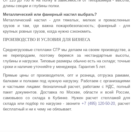
От 220 до 780 кг на полку в зависимости от типоразмера - высоты,
длины секции и глубины полки.
Металлический или фанерный настил выбрать?
Металлический настил - для тяжелых, мелких и промасленных
грузов и там, где важна пожаробезопасность; фанерный - для
крупных ровных грузов, когда нужно сэкономить.
ПРОИЗВОДСТВО И УСЛОВИЯ ДЛЯ БИЗНЕСА
Среднегрузовые стеллажи СГР мы делаем на своем производстве, а
не перепродаем, поэтому беремся за нестандартные высоты,
глубины и нагрузки. Типовые размеры обычно есть на складе; точные
сроки и наличие уточняйте у менеджера. Гарантия 5 лет.
Прямые цены от производителя, опт и розница, отгрузка рамами,
балками и полками под нужную нагрузку. Работаем с организациями
и частными лицами: безналичный расчет, работаем с НДС, полный
пакет документов. Доставка по Москве, области и всей России,
самовывоз со склада в Кубинке. Нужен расчет стеллажей для
склада или подбор по нагрузке - звоните
+7 (495) 120-50-20
, расчет
бесплатный и ни к чему не обязывает.