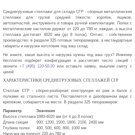
Комплектующие для шкафов
Среднегрузовые стеллажи для склада СГР - сборные металлические
стеллажи для грузов средней тяжести: коробок, ящиков,
автозапчастей, инструмента и товара ручной комплектации. Полки с
металлическим настилом держат от 220 до 780 кг каждая, а высота
стеллажа достигает 4020 мм (до 8 полок). Оптэкс - собственное
производство: в разделе 325 готовых типоразмеров, а нестандартные
габариты и нагрузки изготовим под ваш склад.
Не знаете, какая высота и нагрузка нужны под ваш груз? Инженер
бесплатно подберет конфигурацию и рассчитает число секций -
звоните
+7 (495) 120-50-20
или оставьте заявку, вышлем смету с
ценой.
ХАРАКТЕРИСТИКИ СРЕДНЕГРУЗОВЫХ СТЕЛЛАЖЕЙ СГР
Стеллаж СГР - сборно-разборная конструкция из рам и балок с
полками из стального листа. Поставляется в разобранном виде с
крепежом, собирается на месте. В разделе 325 типоразмеров:
Параметр
Значения
Высота стеллажа
1980-4020 мм (от 4 до 8 полок)
Длина секции
900, 1200, 1500, 1800, 2100, 2400 мм
Глубина полки
400, 500, 600, 800, 1000 мм
Нагрузка на полку
от 220 до 780 кг