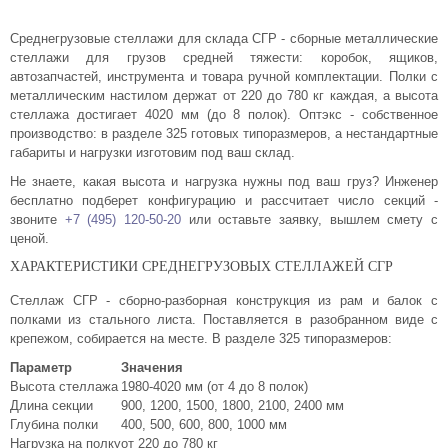
Комплектующие для шкафов
Среднегрузовые стеллажи для склада СГР - сборные металлические
стеллажи для грузов средней тяжести: коробок, ящиков,
автозапчастей, инструмента и товара ручной комплектации. Полки с
металлическим настилом держат от 220 до 780 кг каждая, а высота
стеллажа достигает 4020 мм (до 8 полок). Оптэкс - собственное
производство: в разделе 325 готовых типоразмеров, а нестандартные
габариты и нагрузки изготовим под ваш склад.
Не знаете, какая высота и нагрузка нужны под ваш груз? Инженер
бесплатно подберет конфигурацию и рассчитает число секций -
звоните
+7 (495) 120-50-20
или оставьте заявку, вышлем смету с
ценой.
ХАРАКТЕРИСТИКИ СРЕДНЕГРУЗОВЫХ СТЕЛЛАЖЕЙ СГР
Стеллаж СГР - сборно-разборная конструкция из рам и балок с
полками из стального листа. Поставляется в разобранном виде с
крепежом, собирается на месте. В разделе 325 типоразмеров:
Параметр
Значения
Высота стеллажа
1980-4020 мм (от 4 до 8 полок)
Длина секции
900, 1200, 1500, 1800, 2100, 2400 мм
Глубина полки
400, 500, 600, 800, 1000 мм
Нагрузка на полку
от 220 до 780 кг