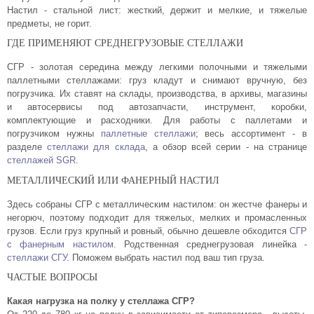
Настил - стальной лист: жесткий, держит и мелкие, и тяжелые
предметы, не горит.
ГДЕ ПРИМЕНЯЮТ СРЕДНЕГРУЗОВЫЕ СТЕЛЛАЖИ
СГР - золотая середина между легкими полочными и тяжелыми
паллетными стеллажами: груз кладут и снимают вручную, без
погрузчика. Их ставят на склады, производства, в архивы, магазины
и автосервисы под автозапчасти, инструмент, коробки,
комплектующие и расходники. Для работы с паллетами и
погрузчиком нужны
паллетные стеллажи
; весь ассортимент - в
разделе
стеллажи для склада
, а обзор всей серии - на странице
стеллажей SGR
.
МЕТАЛЛИЧЕСКИЙ ИЛИ ФАНЕРНЫЙ НАСТИЛ
Здесь собраны СГР с металлическим настилом: он жестче фанеры и
негорюч, поэтому подходит для тяжелых, мелких и промасленных
грузов. Если груз крупный и ровный, обычно дешевле обходится
СГР
с фанерным настилом
. Родственная среднегрузовая линейка -
стеллажи СГУ
. Поможем выбрать настил под ваш тип груза.
ЧАСТЫЕ ВОПРОСЫ
Какая нагрузка на полку у стеллажа СГР?