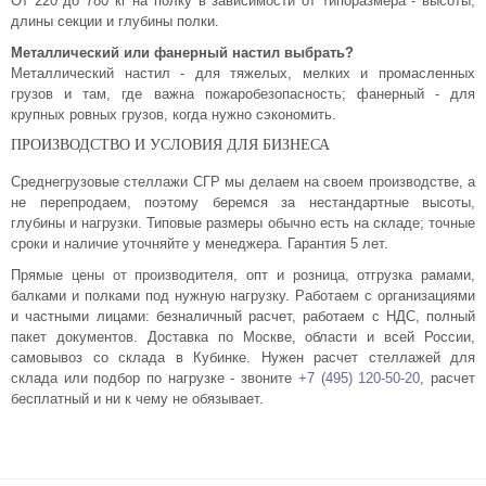
От 220 до 780 кг на полку в зависимости от типоразмера - высоты,
длины секции и глубины полки.
Металлический или фанерный настил выбрать?
Металлический настил - для тяжелых, мелких и промасленных
грузов и там, где важна пожаробезопасность; фанерный - для
крупных ровных грузов, когда нужно сэкономить.
ПРОИЗВОДСТВО И УСЛОВИЯ ДЛЯ БИЗНЕСА
Среднегрузовые стеллажи СГР мы делаем на своем производстве, а
не перепродаем, поэтому беремся за нестандартные высоты,
глубины и нагрузки. Типовые размеры обычно есть на складе; точные
сроки и наличие уточняйте у менеджера. Гарантия 5 лет.
Прямые цены от производителя, опт и розница, отгрузка рамами,
балками и полками под нужную нагрузку. Работаем с организациями
и частными лицами: безналичный расчет, работаем с НДС, полный
пакет документов. Доставка по Москве, области и всей России,
самовывоз со склада в Кубинке. Нужен расчет стеллажей для
склада или подбор по нагрузке - звоните
+7 (495) 120-50-20
, расчет
бесплатный и ни к чему не обязывает.