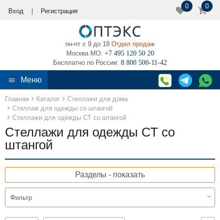
0
0
Вход
|
Регистрация
пн-пт с 9 до 18
Отдел продаж
Москва МО:
+7 495 120 50 20
‎Бесплатно по России:
8 800 500-11-42
Меню
Главная
Каталог
Стеллажи для дома
Назад
Назад
Назад
Назад
Назад
Назад
Назад
Назад
Назад
Назад
Назад
Назад
Назад
Назад
Назад
Стеллаж для одежды со штангой
Стеллажи для одежды СТ со штангой
Стеллажи для одежды СТ со
Стеллажи металлические
Складские стеллажи
Стеллажи офисные
Архивные стеллажи
Стеллажи для дома
Складская техника
Стеллажи в гараж
Стеллажи для колес
Верстаки слесарные
Шкафы металлические
Комплектующие для стеллажей
Полочные стеллажи
Передвижные стеллажи
Контакты
О компании
штангой
Металлические стеллажи СТ сборные, серые
Складские стеллажи СТ
Стеллажи СТФ для офиса
Архивные стеллажи СТ
Стеллажи на балкон или лоджию
Гидравлические тележки
Стеллажи для гаража нагрузка на полку 80 кг.
Стеллажи для колес, нагрузка до 80кг на полку
Верстаки - столы слесарные бестумбовые
Шкаф металлический для хранения документов
Металлические полки для шкафа и стеллажа
Полочные стеллажи ТСУ
Передвижные стеллажи Стандарт
Контактная информация
Производство
Разделы - показать
Металлические стеллажи СТ сборные, черные
Металлические стеллажи МКФ
Архивные стеллажи Стандарт
Стеллаж для одежды со штангой
Штабелеры гидравлические ручные
Стеллажи для гаража нагрузка на полку 120 кг.
Стеллажи СГУ для шин и колес, нагрузка до 500кг на полку
Верстаки слесарные с одной тумбой - драйвером
Шкафы металлические картотечные
Рамы для стеллажей Гроздь
Полочные стеллажи Практик
Реквизиты
Вакансии
Фильтр
Металлические стеллажи СУ сборные
Стеллажи для склада Крепыш, фанерный настил
Стеллажи для гардеробной
Электроштабелеры самоходные
Стеллажи для гаража нагрузка на полку 350 кг.
Стеллажи для шин, нагрузка до 350кг на полку
Верстаки слесарные с двумя тумбами - драйверами
Металлические шкафы для архива
Рамы для стеллажей СК/СКУ
О гарантии