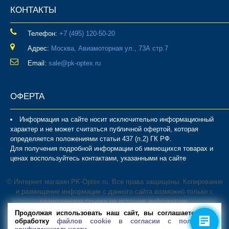
КОНТАКТЫ
Телефон:
‎+7 (495) 120-50-20
Адрес:
Москва, Авиамоторная ул., 73А стр.7
Email:
sale@pk-optex.ru
ОФЕРТА
Информация на сайте носит исключительно информационный
характер и не может считаться публичной офертой, которая
определяется положениями статьи 437 (п.2) ГК РФ.
Для получения подробной информации об имеющихся товарах и
ценах воспользуйтесь контактами, указанными на сайте
© Интернет магазин PK-Optex.ru. Все права защищены. Копирование
и размещение информации с данного сайта возможно только с
размещением ссылки на источник информации.
В магазине PK-Optex вы можете
купить стеллаж
, металлический
Продолжая использовать наш сайт, вы соглашаетесь на
шкаф, верстак, а также другие системы хранения для дома и
обработку
файлов cookie в согласии с политикой