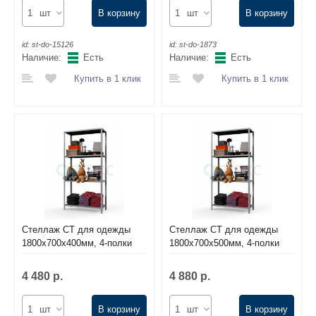
шт
В корзину
шт
В корзину
id:
st-do-15126
id:
st-do-1873
Наличие:
Есть
Наличие:
Есть
Купить в 1 клик
Купить в 1 клик
Стеллаж СТ для одежды
Стеллаж СТ для одежды
1800х700х400мм, 4-полки
1800х700х500мм, 4-полки
4 480 р.
4 880 р.
шт
В корзину
шт
В корзину