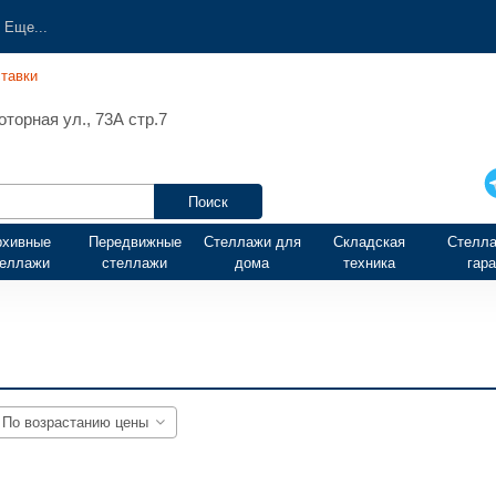
Еще...
тавки
торная ул., 73А стр.7
рхивные
Передвижные
Стеллажи для
Складская
Стелла
теллажи
стеллажи
дома
техника
гар
По возрастанию цены