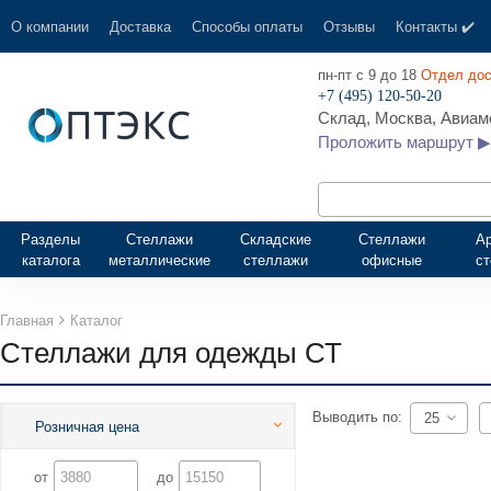
О компании
Доставка
Способы оплаты
Отзывы
Контакты ✔️
пн-пт с 9 до 18
Отдел дос
+7 (495) 120-50-20
Склад, Москва, Авиамо
Проложить маршрут ▶
Разделы
Стеллажи
Складские
Стеллажи
А
каталога
металлические
стеллажи
офисные
с
Главная
Каталог
Стеллажи для одежды СТ
Выводить по:
25
Розничная цена
от
до