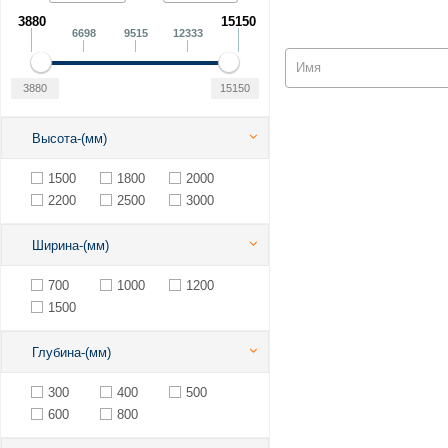
3880
15150
6698
9515
12333
Высота-(мм)
1500
1800
2000
2200
2500
3000
Ширина-(мм)
700
1000
1200
1500
Глубина-(мм)
300
400
500
600
800