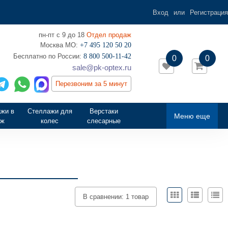
Вход
или
Регистрация
пн-пт с 9 до 18
Отдел продаж
Москва МО:
+7 495 120 50 20
‎Бесплатно по России:
8 800 500-11-42
0
0
sale@pk-optex.ru
Перезвоним за 5 минут
жи в
Стеллажи для
Верстаки
Меню еще
аж
колес
слесарные
В сравнении:
1 товар